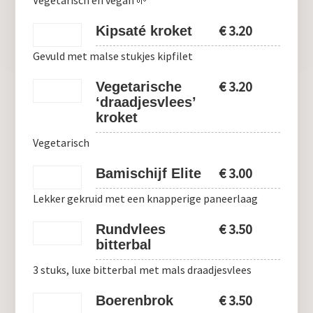
Vegetarisch en vegan 🌱
€
3.20
Kipsaté kroket
Gevuld met malse stukjes kipfilet
€
3.20
Vegetarische
‘draadjesvlees’
kroket
Vegetarisch
€
3.00
Bamischijf Elite
Lekker gekruid met een knapperige paneerlaag
€
3.50
Rundvlees
bitterbal
3 stuks, luxe bitterbal met mals draadjesvlees
€
3.50
Boerenbrok