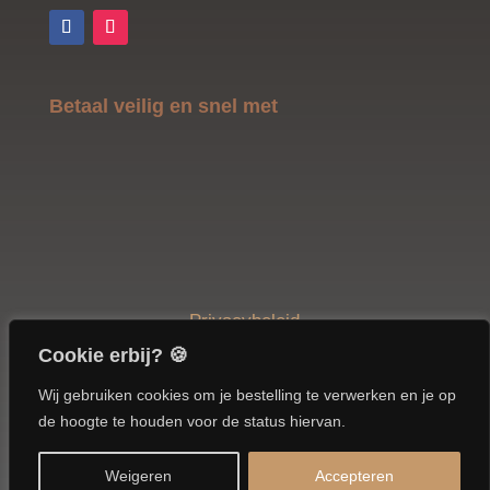
Betaal veilig en snel met
Privacybeleid
Cookie erbij? 🍪
© 2026
Frietmeester
| Website door
Quist
Wij gebruiken cookies om je bestelling te verwerken en je op
ICT B.V.
de hoogte te houden voor de status hiervan.
Weigeren
Accepteren