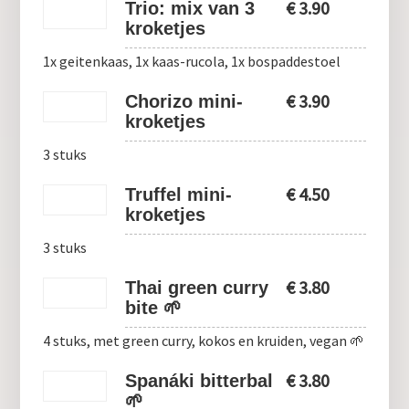
€
3.90
Trio: mix van 3
kroketjes
1x geitenkaas, 1x kaas-rucola, 1x bospaddestoel
€
3.90
Chorizo mini-
kroketjes
3 stuks
€
4.50
Truffel mini-
kroketjes
3 stuks
€
3.80
Thai green curry
bite 🌱
4 stuks, met green curry, kokos en kruiden, vegan 🌱
€
3.80
Spanáki bitterbal
🌱