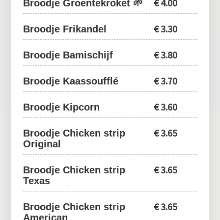
€
4.00
Broodje Groentekroket 🌱
€
3.30
Broodje Frikandel
€
3.80
Broodje Bamischijf
€
3.70
Broodje Kaassoufflé
€
3.60
Broodje Kipcorn
€
3.65
Broodje Chicken strip
Original
€
3.65
Broodje Chicken strip
Texas
€
3.65
Broodje Chicken strip
American