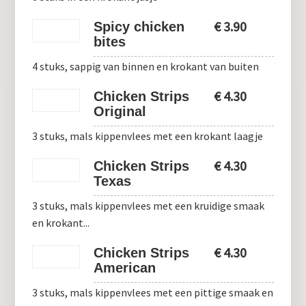
€
3.90
Spicy chicken
bites
4 stuks, sappig van binnen en krokant van buiten
€
4.30
Chicken Strips
Original
3 stuks, mals kippenvlees met een krokant laagje
€
4.30
Chicken Strips
Texas
3 stuks, mals kippenvlees met een kruidige smaak
en krokant...
€
4.30
Chicken Strips
American
3 stuks, mals kippenvlees met een pittige smaak en