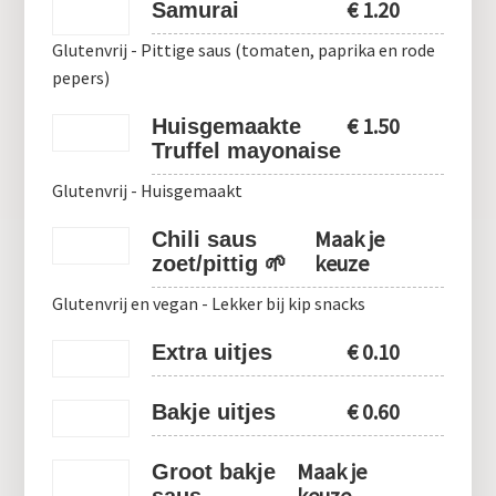
€
1.20
Samurai
Glutenvrij - Pittige saus (tomaten, paprika en rode
pepers)
€
1.50
Huisgemaakte
Truffel mayonaise
Glutenvrij - Huisgemaakt
Maak je
Chili saus
keuze
zoet/pittig 🌱
Glutenvrij en vegan - Lekker bij kip snacks
€
0.10
Extra uitjes
€
0.60
Bakje uitjes
Maak je
Groot bakje
keuze