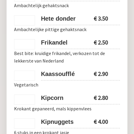
Ambachtelijk gehaktsnack
€
3.50
Hete donder
Ambachtelijke pittige gehaktsnack
€
2.50
Frikandel
Best bite: kruidige frikandel, verkozen tot de
lekkerste van Nederland
€
2.90
Kaassoufflé
Vegetarisch
€
2.80
Kipcorn
Krokant gepaneerd, mals kippenvlees
€
4.00
Kipnuggets
6 stuks in een krokant jasje