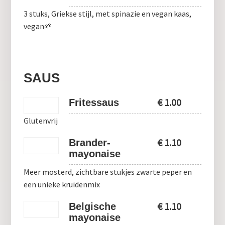
3 stuks, Griekse stijl, met spinazie en vegan kaas,
vegan🌱
SAUS
€
1.00
Fritessaus
Glutenvrij
€
1.10
Brander-
mayonaise
Meer mosterd, zichtbare stukjes zwarte peper en
een unieke kruidenmix
€
1.10
Belgische
mayonaise