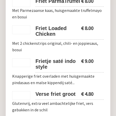
€
8.00
Friet ParmaTruffel
Met Parmezaanse kaas, huisgemaakte truffelmayo
en bosui
€
8.00
Friet Loaded
Chicken
Met 2 chickenstrips original, chili- en joppiesaus,
bosui
€
9.00
Frietje saté indo
style
Knapperige friet overladen met huisgemaakte
pindasaus en malse kippendij saté...
€
4.80
Verse friet groot
Glutenvrij, extra veel ambachtelijke friet, vers
gebakken in de schil