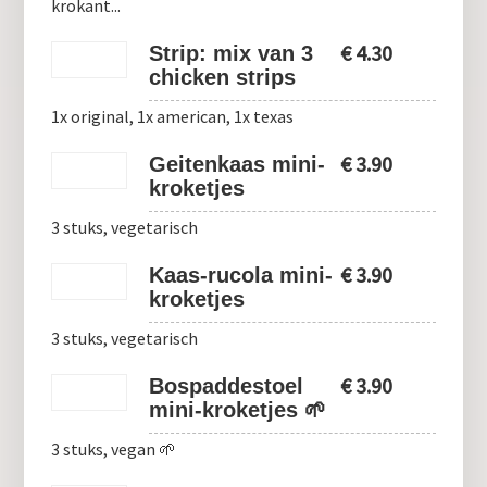
krokant...
€
4.30
Strip: mix van 3
chicken strips
1x original, 1x american, 1x texas
€
3.90
Geitenkaas mini-
kroketjes
3 stuks, vegetarisch
€
3.90
Kaas-rucola mini-
kroketjes
3 stuks, vegetarisch
€
3.90
Bospaddestoel
mini-kroketjes 🌱
3 stuks, vegan 🌱