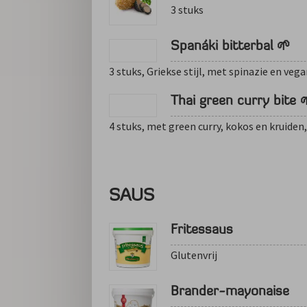
3 stuks
Spanáki bitterbal 🌱
3 stuks, Griekse stijl, met spinazie en veg
Thai green curry bite 
4 stuks, met green curry, kokos en kruiden
SAUS
Fritessaus
Glutenvrij
Brander-mayonaise