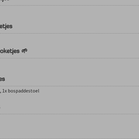
etjes
oketjes 🌱
es
a, 1x bospaddestoel
s