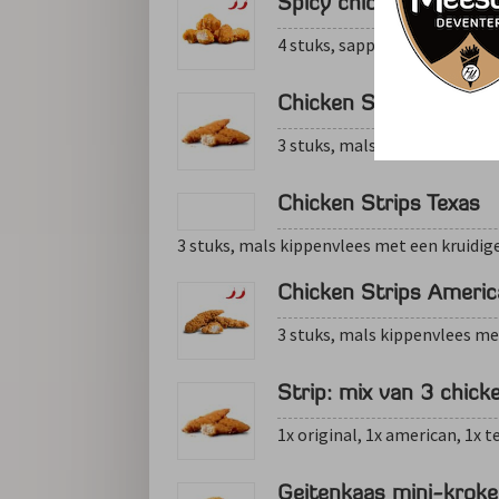
Spicy chicken bites
4 stuks, sappig van binnen e
Chicken Strips Origina
3 stuks, mals kippenvlees me
Chicken Strips Texas
3 stuks, mals kippenvlees met een kruidig
Chicken Strips Ameri
3 stuks, mals kippenvlees me
Strip: mix van 3 chick
1x original, 1x american, 1x t
Geitenkaas mini-kroke