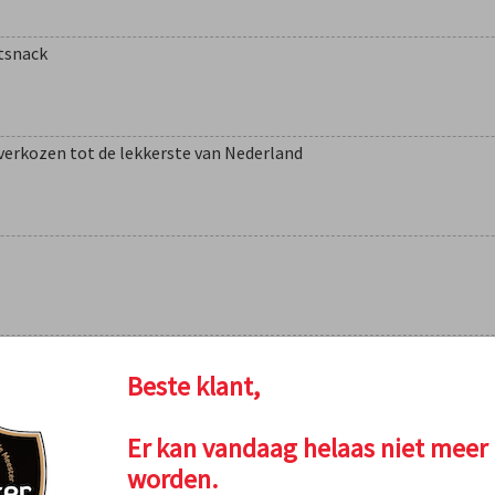
tsnack
, verkozen tot de lekkerste van Nederland
ppenvlees
Beste klant,
Er kan vandaag helaas niet meer 
worden.