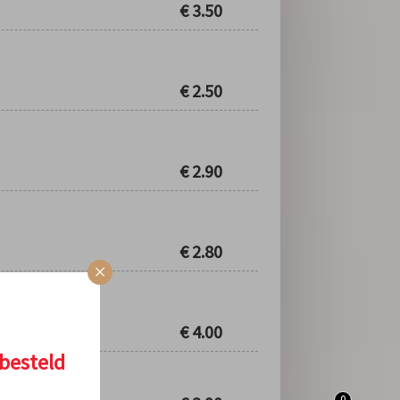
€
3.50
€
2.50
€
2.90
€
2.80
×
€
4.00
besteld
0