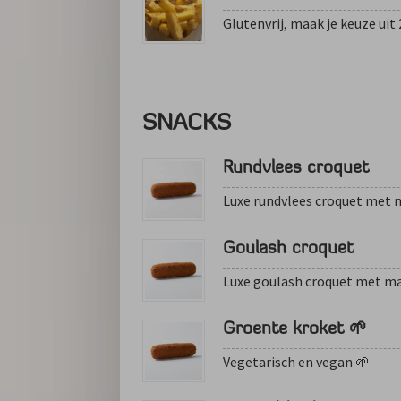
Glutenvrij, maak je keuze uit
SNACKS
Rundvlees croquet
Luxe rundvlees croquet met 
Goulash croquet
Luxe goulash croquet met ma
Groente kroket 🌱
Vegetarisch en vegan 🌱