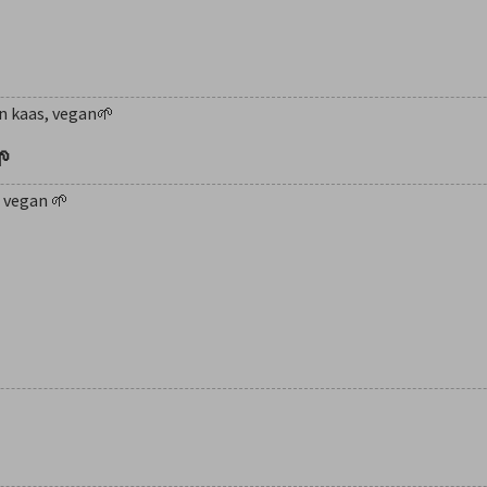
an kaas, vegan🌱
🌱
, vegan 🌱