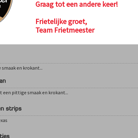
Graag tot een andere keer!
n krokant van buiten
Frietelijke groet,
Team Frietmeester
l
t een krokant laagje
e smaak en krokant...
can
t een pittige smaak en krokant...
en strips
exas
tjes