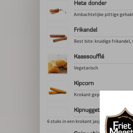
Hete donder
Ambachtelijke pittige gehak
Frikandel
Best bite: kruidige frikandel
Kaassoufflé
Vegetarisch
Kipcorn
Krokant gepaneerd, mals ki
Kipnuggets
6 stuks in een krokant jasje