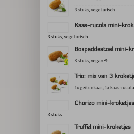
3 stuks, vegetarisch
Kaas-rucola mini-krok
3 stuks, vegetarisch
Bospaddestoel mini-kr
3 stuks, vegan 🌱
Trio: mix van 3 kroketj
1x geitenkaas, 1x kaas-rucol
Chorizo mini-kroketje
3 stuks
Truffel mini-kroketjes