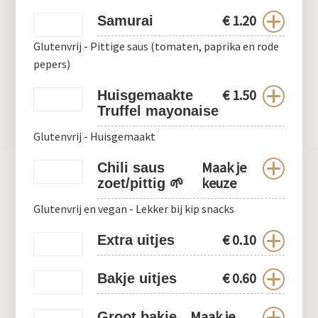
€
1.20
Samurai
Glutenvrij - Pittige saus (tomaten, paprika en rode
pepers)
€
1.50
Huisgemaakte
Truffel mayonaise
Glutenvrij - Huisgemaakt
Maak je
Chili saus
keuze
zoet/pittig 🌱
Glutenvrij en vegan - Lekker bij kip snacks
€
0.10
Extra uitjes
€
0.60
Bakje uitjes
Maak je
Groot bakje