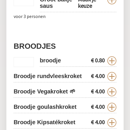
keuze
saus
voor 3 personen
BROODJES
€
0.80
broodje
€
4.00
Broodje rundvleeskroket
€
4.00
Broodje Vegakroket 🌱
€
4.00
Broodje goulashkroket
€
4.00
Broodje Kipsatékroket