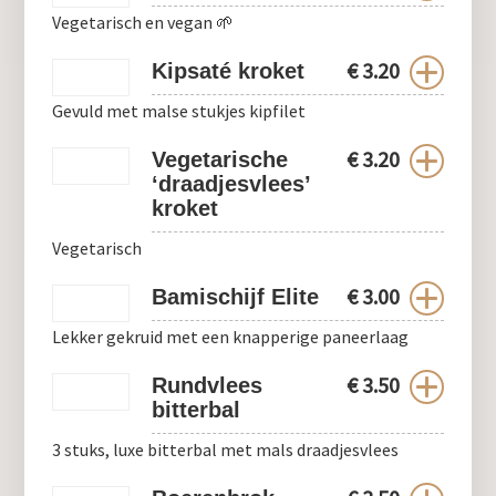
Vegetarisch en vegan 🌱
€
3.20
Kipsaté kroket
Gevuld met malse stukjes kipfilet
€
3.20
Vegetarische
‘draadjesvlees’
kroket
Vegetarisch
€
3.00
Bamischijf Elite
Lekker gekruid met een knapperige paneerlaag
€
3.50
Rundvlees
bitterbal
3 stuks, luxe bitterbal met mals draadjesvlees