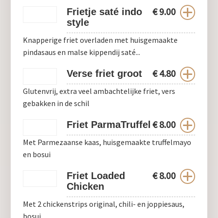
€
9.00
Frietje saté indo
style
Knapperige friet overladen met huisgemaakte
pindasaus en malse kippendij saté...
€
4.80
Verse friet groot
Glutenvrij, extra veel ambachtelijke friet, vers
gebakken in de schil
€
8.00
Friet ParmaTruffel
Met Parmezaanse kaas, huisgemaakte truffelmayo
en bosui
€
8.00
Friet Loaded
Chicken
Met 2 chickenstrips original, chili- en joppiesaus,
bosui