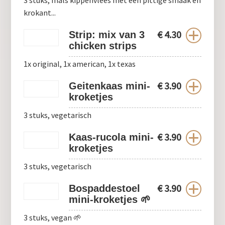
3 stuks, mals kippenvlees met een pittige smaak en
krokant...
€
4.30
Strip: mix van 3
chicken strips
1x original, 1x american, 1x texas
€
3.90
Geitenkaas mini-
kroketjes
3 stuks, vegetarisch
€
3.90
Kaas-rucola mini-
kroketjes
3 stuks, vegetarisch
€
3.90
Bospaddestoel
mini-kroketjes 🌱
3 stuks, vegan 🌱