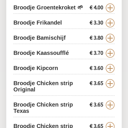
€
4.00
Broodje Groentekroket 🌱
€
3.30
Broodje Frikandel
€
3.80
Broodje Bamischijf
€
3.70
Broodje Kaassoufflé
€
3.60
Broodje Kipcorn
€
3.65
Broodje Chicken strip
Original
€
3.65
Broodje Chicken strip
Texas
€
3.65
Broodje Chicken strip