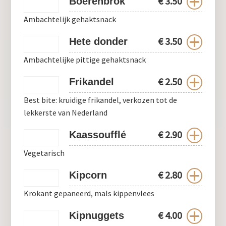
€
3.50
Boerenbrok
Ambachtelijk gehaktsnack
€
3.50
Hete donder
Ambachtelijke pittige gehaktsnack
€
2.50
Frikandel
Best bite: kruidige frikandel, verkozen tot de
lekkerste van Nederland
€
2.90
Kaassoufflé
Vegetarisch
€
2.80
Kipcorn
Krokant gepaneerd, mals kippenvlees
€
4.00
Kipnuggets