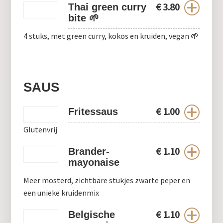
€
3.80
Thai green curry
bite 🌱
4 stuks, met green curry, kokos en kruiden, vegan 🌱
SAUS
€
1.00
Fritessaus
Glutenvrij
€
1.10
Brander-
mayonaise
Meer mosterd, zichtbare stukjes zwarte peper en
een unieke kruidenmix
€
1.10
Belgische