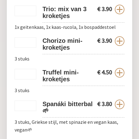
€
3.90
Trio: mix van 3
kroketjes
1x geitenkaas, 1x kaas-rucola, 1x bospaddestoel
€
3.90
Chorizo mini-
kroketjes
3 stuks
€
4.50
Truffel mini-
kroketjes
3 stuks
€
3.80
Spanáki bitterbal
🌱
3 stuks, Griekse stijl, met spinazie en vegan kaas,
vegan🌱