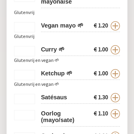
mayonaise
Glutenvrij
€
1.20
Vegan mayo 🌱
Glutenvrij
€
1.00
Curry 🌱
Glutenvrij en vegan 🌱
€
1.00
Ketchup 🌱
Glutenvrij en vegan 🌱
€
1.30
0
Satésaus
€
1.10
Oorlog
(mayo/sate)