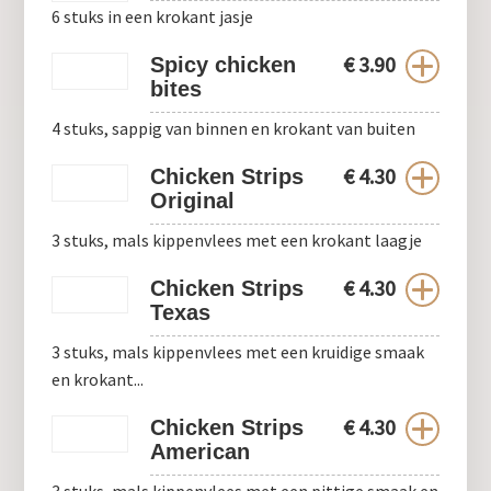
6 stuks in een krokant jasje
€
3.90
Spicy chicken
bites
4 stuks, sappig van binnen en krokant van buiten
€
4.30
Chicken Strips
Original
3 stuks, mals kippenvlees met een krokant laagje
€
4.30
Chicken Strips
Texas
3 stuks, mals kippenvlees met een kruidige smaak
en krokant...
€
4.30
Chicken Strips
American