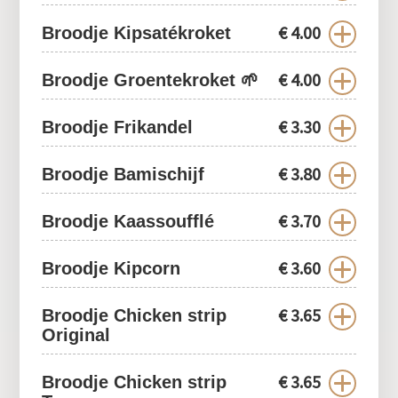
€
4.00
Broodje Kipsatékroket
€
4.00
Broodje Groentekroket 🌱
€
3.30
Broodje Frikandel
€
3.80
Broodje Bamischijf
€
3.70
Broodje Kaassoufflé
€
3.60
Broodje Kipcorn
€
3.65
Broodje Chicken strip
Original
€
3.65
Broodje Chicken strip