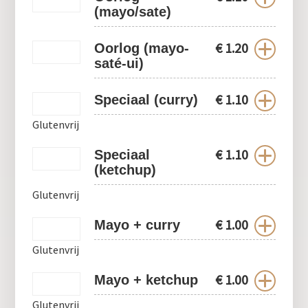
(mayo/sate)
€
1.20
Oorlog (mayo-
saté-ui)
€
1.10
Speciaal (curry)
Glutenvrij
€
1.10
Speciaal
(ketchup)
Glutenvrij
€
1.00
Mayo + curry
Glutenvrij
€
1.00
Mayo + ketchup
Glutenvrij