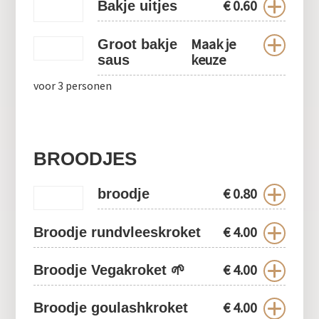
€
0.60
Bakje uitjes
Maak je
Groot bakje
keuze
saus
voor 3 personen
BROODJES
€
0.80
broodje
€
4.00
Broodje rundvleeskroket
€
4.00
Broodje Vegakroket 🌱
€
4.00
Broodje goulashkroket