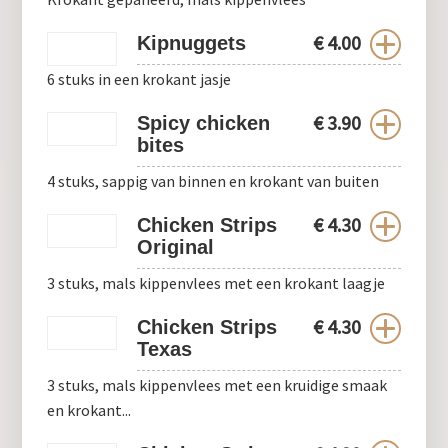
€
4.00
Kipnuggets
6 stuks in een krokant jasje
€
3.90
Spicy chicken
bites
4 stuks, sappig van binnen en krokant van buiten
€
4.30
Chicken Strips
Original
3 stuks, mals kippenvlees met een krokant laagje
€
4.30
Chicken Strips
Texas
3 stuks, mals kippenvlees met een kruidige smaak
en krokant...