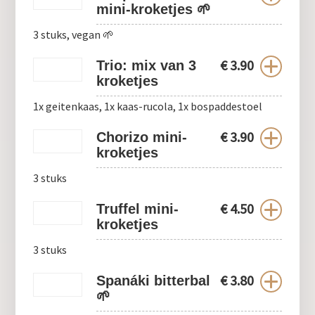
mini-kroketjes 🌱
3 stuks, vegan 🌱
€
3.90
Trio: mix van 3
kroketjes
1x geitenkaas, 1x kaas-rucola, 1x bospaddestoel
€
3.90
Chorizo mini-
kroketjes
3 stuks
€
4.50
Truffel mini-
kroketjes
3 stuks
€
3.80
Spanáki bitterbal
🌱