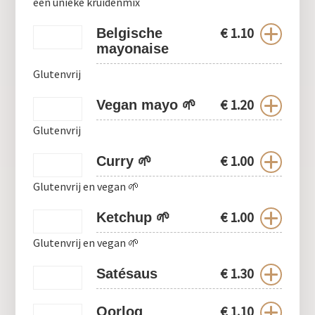
een unieke kruidenmix
€
1.10
Belgische
mayonaise
Glutenvrij
€
1.20
Vegan mayo 🌱
Glutenvrij
€
1.00
Curry 🌱
Glutenvrij en vegan 🌱
€
1.00
Ketchup 🌱
Glutenvrij en vegan 🌱
0
€
1.30
Satésaus
€
1.10
Oorlog