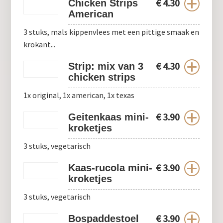
€
4.30
Chicken Strips
American
3 stuks, mals kippenvlees met een pittige smaak en
krokant...
€
4.30
Strip: mix van 3
chicken strips
1x original, 1x american, 1x texas
€
3.90
Geitenkaas mini-
kroketjes
3 stuks, vegetarisch
€
3.90
Kaas-rucola mini-
kroketjes
3 stuks, vegetarisch
€
3.90
Bospaddestoel