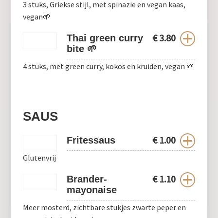
3 stuks, Griekse stijl, met spinazie en vegan kaas,
vegan🌱
€
3.80
Thai green curry
bite 🌱
4 stuks, met green curry, kokos en kruiden, vegan 🌱
SAUS
€
1.00
Fritessaus
Glutenvrij
€
1.10
Brander-
mayonaise
Meer mosterd, zichtbare stukjes zwarte peper en