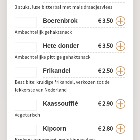
3 stuks, luxe bitterbal met mals draadjesvlees
€
3.50
Boerenbrok
Ambachtelijk gehaktsnack
€
3.50
Hete donder
Ambachtelijke pittige gehaktsnack
€
2.50
Frikandel
Best bite: kruidige frikandel, verkozen tot de
lekkerste van Nederland
€
2.90
Kaassoufflé
Vegetarisch
€
2.80
Kipcorn
Krokant gepaneerd, mals kippenvlees