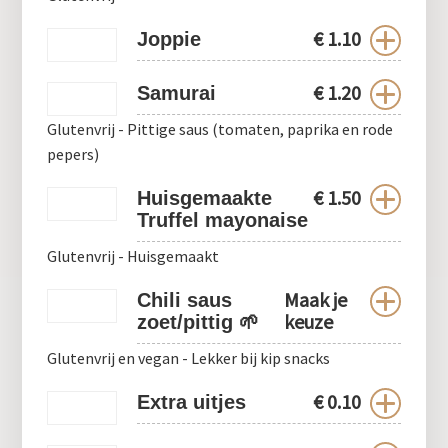
€
1.10
Joppie
€
1.20
Samurai
Glutenvrij - Pittige saus (tomaten, paprika en rode
pepers)
€
1.50
Huisgemaakte
Truffel mayonaise
Glutenvrij - Huisgemaakt
Maak je
Chili saus
keuze
zoet/pittig 🌱
Glutenvrij en vegan - Lekker bij kip snacks
€
0.10
Extra uitjes