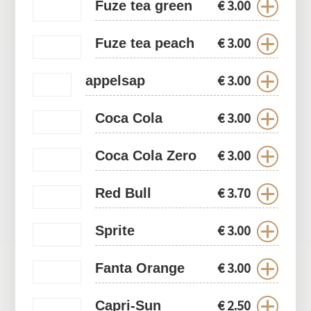
€
3.00
Fuze tea green
€
3.00
Fuze tea peach
€
3.00
appelsap
€
3.00
Coca Cola
€
3.00
Coca Cola Zero
€
3.70
Red Bull
€
3.00
Sprite
€
3.00
Fanta Orange
€
2.50
Capri-Sun