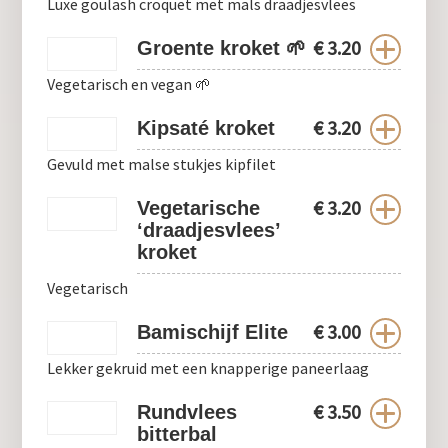
Luxe goulash croquet met mals draadjesvlees
€
3.20
Groente kroket 🌱
Vegetarisch en vegan 🌱
€
3.20
Kipsaté kroket
Gevuld met malse stukjes kipfilet
€
3.20
Vegetarische
‘draadjesvlees’
kroket
Vegetarisch
€
3.00
Bamischijf Elite
Lekker gekruid met een knapperige paneerlaag
€
3.50
Rundvlees
bitterbal